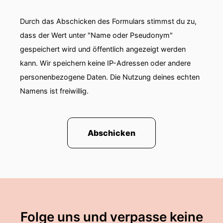
aktiv, habe ich gerade schon rausgehört.
Durch das Abschicken des Formulars stimmst du zu,
00:00:59: Worum kümmerst du dich?
dass der Wert unter "Name oder Pseudonym"
00:01:00: genauer Erzähl?
gespeichert wird und öffentlich angezeigt werden
kann. Wir speichern keine IP-Adressen oder andere
00:01:01: Ja, also das eine Projekt, das ich
personenbezogene Daten. Die Nutzung deines echten
koordinieren darf, sind die handwerklichen
Namens ist freiwillig.
Hilfen.
00:01:05: Die handwerklichen Hilfen gibt es
schon ewig, wahrscheinlich seit über zwanzig
Abschicken
Jahren.
00:01:10: Und das Projekt besteht aus einem
Pool von Ehrenamtlichen, vor allem älteren
Herren, aber mittlerweile nicht nur, die
ehrenamtlich zu älteren Menschen gehen,
bedürftigen Menschen, alleinerziehenden
Folge uns und verpasse keine
Menschen mit Behinderung und dort